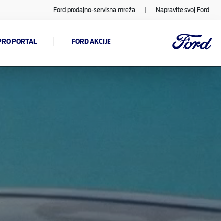
Ford prodajno-servisna mreža
|
Napravite svoj Ford
|
PRO PORTAL
FORD AKCIJE