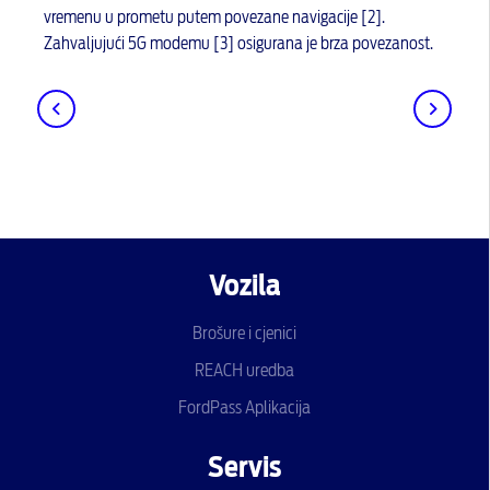
vremenu u prometu putem povezane navigacije [2].
Zahvaljujući 5G modemu [3] osigurana je brza povezanost.
Vozila
Brošure i cjenici
REACH uredba
FordPass Aplikacija
Servis