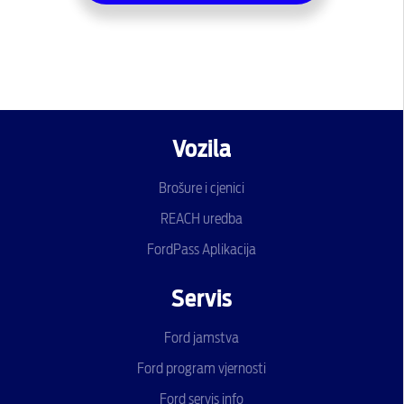
Vozila
Brošure i cjenici
REACH uredba
FordPass Aplikacija
Servis
Ford jamstva
Ford program vjernosti
Ford servis info