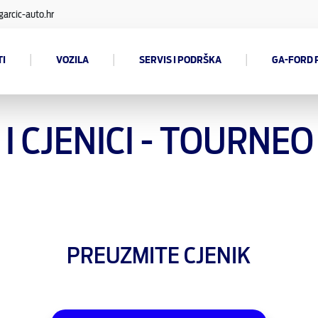
arcic-auto.hr
|
|
|
I
VOZILA
SERVIS I PODRŠKA
GA-FORD 
I CJENICI - TOURNE
PREUZMITE CJENIK