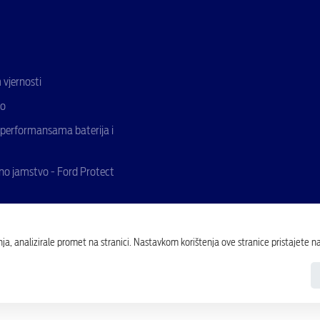
vjernosti
fo
 performansama baterija i
no jamstvo - Ford Protect
ja, analizirale promet na stranici. Nastavkom korištenja ove stranice pristajete n