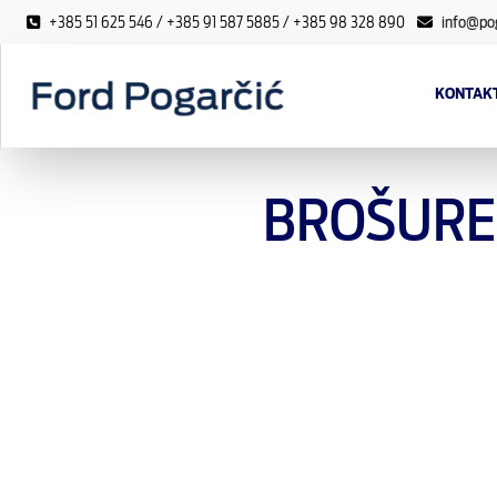
+385 51 625 546 / +385 91 587 5885 / +385 98 328 890
info@pog
KONTAKT
BROŠURE 