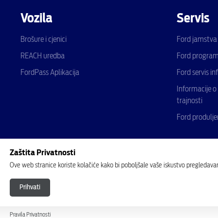
Vozila
Servis
Brošure i cjenici
Ford jamstva
REACH uredba
Ford program 
FordPass Aplikacija
Ford servis in
Informacije o
trajnosti
Ford produlje
Zaštita Privatnosti
Ove web stranice koriste kolačiće kako bi poboljšale vaše iskustvo pregledavan
Prihvati
© 2026 Ford Motor Company Ltd
Pristupačnost
Pravila o privatnosti
Pravila Privatnosti