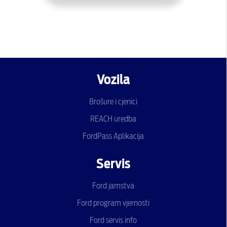
Vozila
Brošure i cjenici
REACH uredba
FordPass Aplikacija
Servis
Ford jamstva
Ford program vjernosti
Ford servis info